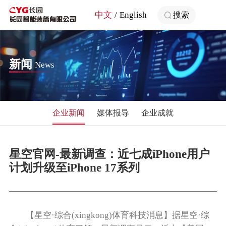
中文
English
搜索
新闻
News
企业新闻
媒体报导
企业成就
星空官网-最新调查：近七成iPhone用户
计划升级至iPhone 17系列
【星空·综合(xingkong)体育科技消息】据星空·综